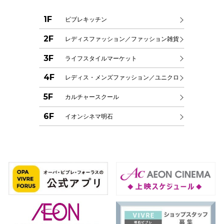
1F
ビブレキッチン
2F
レディスファッション／ファッション雑貨
秋田オ
3F
ライフスタイルマーケット
高崎オ
4F
レディス・メンズファッション／ユニクロ
新百合丘
5F
カルチャースクール
三宮オ
6F
イオンシネマ明石
キャナルシ
那覇オ