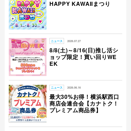
HAPPY KAWAIIまつり
ニュース
2026.07.27
8/8(土)～8/16(日)推し活シ
ョップ限定！買い回りWE
EK
ニュース
2026.06.16
最大30%お得！横浜駅西口
商店会連合会【カナトク！
プレミアム商品券】