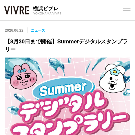
Foreign Customers
Select Language
▼
【平
2026.06.22
ニュース
【8月30日まで開催】Summerデジタルスタンプラ
リー
フロアガ
ショップ
レストラ
施設案内
アクセス