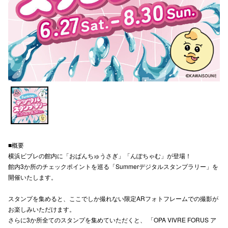
スタッフ
電話でお
公式SNS
企業情報
お問い合わせ
■概要
プライバシー
横浜ビブレの館内に「おぱんちゅうさぎ」「んぽちゃむ」が登場！
利用規約
館内3か所のチェックポイントを巡る「Summerデジタルスタンプラリー」を
開催いたします。
ソーシャルメ
スタンプを集めると、ここでしか撮れない限定ARフォトフレームでの撮影が
お楽しみいただけます。
さらに3か所全てのスタンプを集めていただくと、 「OPA VIVRE FORUS ア