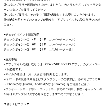
② スタンプラリー画面が立ち上がりましたら、カメラをかざしてキャラクタ
ーのスタンプを獲得してください。
③ スタンプ獲得後、その場で「限定AR撮影」をお楽しみいただけます。
④ 館内3か所すべてのスタンプが揃うと、アプリマイルをお受け取りいただ
仙台フォ
けます。
■チェックポイント設置場所
チェックポイント① 4F 【４F エレベーターホール】
チェックポイント② 6F 【６F エレベーターホール】
チェックポイント③ 8F 【８F エスカレーター横】
■注意事項
※アプリマイルの受け取りには「OPA VIVRE FORUS アプリ」のダウンロー
ドが必要です。
※マイルの進呈は、お一人さま1回限りとなります。
※QRコードの読み取りおよびスタンプラリーのご参加は、必ず同じブラウザ
（iPhoneの方はSafari、Androidの方はChrome）をご利用ください。
※プライベートモードやシークレットモードでのご利用、履歴・キャッシュの
削除はスタンプが消失する原因となりますのでご注意ください。
▼詳しくはコチラ▼