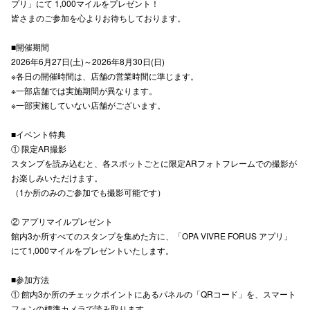
プリ」にて 1,000マイルをプレゼント！
横浜ビ
皆さまのご参加を心よりお待ちしております。
■開催期間
2026年6月27日(土)～2026年8月30日(日)
※各日の開催時間は、店舗の営業時間に準じます。
※一部店舗では実施期間が異なります。
※一部実施していない店舗がございます。
秋田オ
■イベント特典
① 限定AR撮影
高崎オ
スタンプを読み込むと、各スポットごとに限定ARフォトフレームでの撮影が
お楽しみいただけます。
新百合丘
（1か所のみのご参加でも撮影可能です）
三宮オ
② アプリマイルプレゼント
館内3か所すべてのスタンプを集めた方に、「OPA VIVRE FORUS アプリ」
キャナルシ
にて1,000マイルをプレゼントいたします。
那覇オ
■参加方法
① 館内3か所のチェックポイントにあるパネルの「QRコード」を、スマート
フォンの標準カメラで読み取ります。