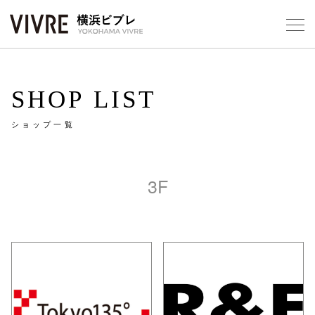
Foreign Customers
Select Language
▼
【平
SHOP LIST
ショップ一覧
フロアガ
3F
ショップ
レストラ
施設案内
アクセス