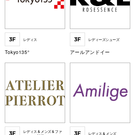
スタッフ
電話でお
3F
3F
レディス
レディーズシューズ
公式SNS
Tokyo135°
アールアンドイー
企業情報
お問い合わせ
プライバシー
利用規約
ソーシャルメ
レディス & メンズ & ファ
3F
3F
レディス & メンズ