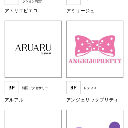
ッション雑貨
横浜ビ
アトリエピエロ
アミリージュ
秋田オ
高崎オ
新百合丘
三宮オ
3F
3F
韓国アクセサリー
レディス
キャナルシ
アルアル
アンジェリックプリティ
那覇オ