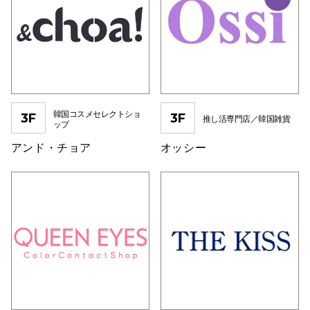
仙台フォ
韓国コスメセレクトショ
3F
3F
推し活専門店／韓国雑貨
ップ
アンド・チョア
オッシー