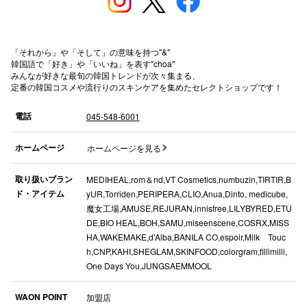
横浜ビ
「それから」や「そして」の意味を持つ"&"
韓国語で「好き」や「いいね」を表す"choa"
みんなが好きな最旬の韓国トレンドが次々集まる、
定番の韓国コスメや流行りのスキンケアを集めたセレクトショップです！
電話
045-548-6001
秋田オ
ホームページ
ホームページを見る
高崎オ
取り扱いブラン
MEDIHEAL,rom＆nd,VT Cosmetics,numbuzin,TIRTIR,B
新百合丘
ド・アイテム
yUR,Torriden,PERIPERA,CLIO,Anua,Dinto, medicube,
三宮オ
魔女工場,AMUSE,REJURAN,innisfree,LILYBYRED,ETU
DE,BIO HEAL,BOH,SAMU,miseenscene,COSRX,MISS
キャナルシ
HA,WAKEMAKE,d'Alba,BANILA CO,espoir,Milk Touc
h,CNP,KAHI,SHEGLAM,SKINFOOD,colorgram,fillimilli,
那覇オ
One Days You,JUNGSAEMMOOL
WAON POINT
加盟店