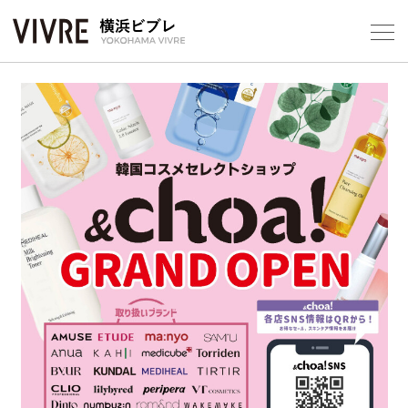
Foreign Customers
Select Language
▼
【平
フロアガ
ショップ
レストラ
施設案内
アクセス