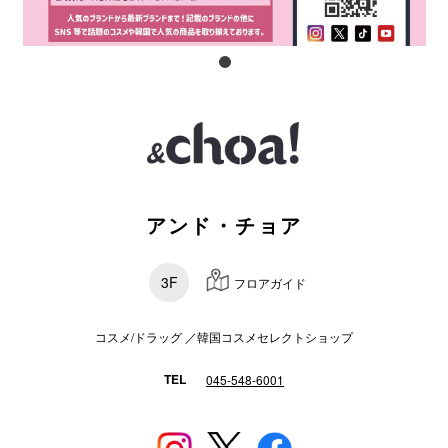
スタッフ
電話でお
公式SNS
アンド・チョア
企業情報
お問い合わせ
3F
フロアガイド
プライバシー
利用規約
コスメ/ドラッグ ／韓国コスメセレクトショップ
ソーシャルメ
TEL
045-548-6001