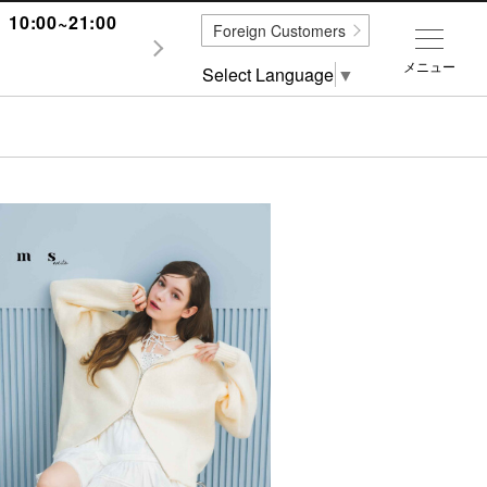
0:00~21:00
Foreign Customers
メニュー
Select Language
▼