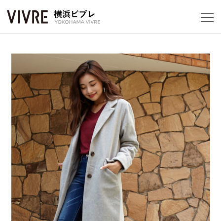
Foreign Customers
Select Language
▼
【平
フロアガ
ショップ
Previous
Next
レストラ
施設案内
アクセス