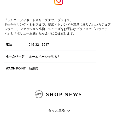
横浜ビ
『フルコーディネート＆リーズナブルプライス』
学生からヤング・ミセスまで、幅広くトレンドを適度に取り入れたカジュア
ルウェア、ファッション小物、シューズをお手軽なプライスで『バラエテ
ィ』と『ボリューム感』たっぷりにご提案します。
電話
045-321-3547
秋田オ
ホームページ
ホームページを見る
高崎オ
WAON POINT
加盟店
新百合丘
三宮オ
キャナルシ
SHOP NEWS
那覇オ
もっと見る