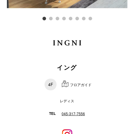
スタッフ
電話でお
公式SNS
イング
企業情報
お問い合わせ
4F
フロアガイド
プライバシー
利用規約
レディス
ソーシャルメ
TEL
045-317-7556