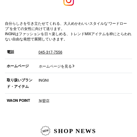
横浜ビ
自分らしさを引き立たせてくれる、大人めかわいいスタイルな‘ワードロー
ブ’を全ての女性に向けて送ります。
INGNIはファッションを日々楽しめる、トレンドMIXアイテムを枠にとらわれ
ない自由な発想で展開していきます。
電話
045-317-7556
秋田オ
ホームページ
ホームページを見る
高崎オ
取り扱いブラン
INGNI
新百合丘
ド・アイテム
三宮オ
WAON POINT
加盟店
キャナルシ
那覇オ
SHOP NEWS