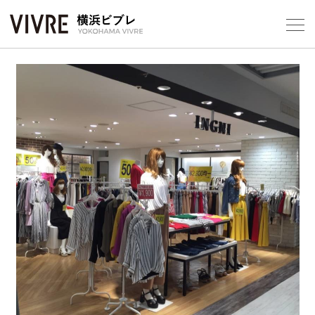
Foreign Customers
Select Language
▼
【平
フロアガ
ショップ
Previous
Next
レストラ
施設案内
アクセス