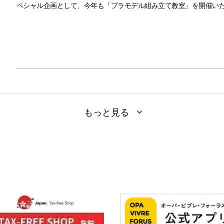
ペシャル企画として、今年も「プラモデル組み立て教室」を開催いた
の各2回開催です！
──────────────────────────────────────────
●プラモデル組み立て教室
開催日時 8月2日（日）、8月23日（日）
両日とも第1回 11：00～13：00、第2回 15：00～17：00
開催場所：横浜ビブレ9F ボークス横浜ショールーム
定員：各回3名
対象：小学生、中学生、高校生（保護者同伴可）
もっと見る
料金：￥1,650（税込・キット代込）
使用キット：エントリーグレード ウイングガンダム
──────────────────────────────────────────
製作は横浜ショールームの熟練スタッフが徹底サポート！組み立て
さらに、組み立てだけでなくモデラーの憧れ「エアブラシ」を使って
ただいま8月2日（日）、8月23日（日）の両日ともに参加者募集中
で、ご参加はお早めに！ご参加はお早めに！
夏休みの思い出づくりに、ぜひご活躍ください！