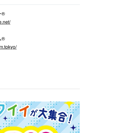
ー®
e.net/
ム®
m.tokyo/