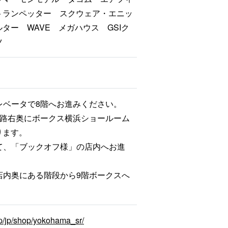
トランペッター スクウェア・エニッ
ター WAVE メガハウス GSIク
ツ
エレベータで8階へお進みください。
、通路右奥にボークス横浜ショールーム
ります。
って、「ブックオフ様」の店内へお進
」店内奥にある階段から9階ボークスへ
jp/jp/shop/yokohama_sr/